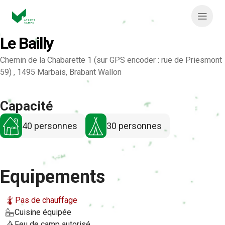
Aller
au
N
contenu
Le Bailly
a
v
Chemin de la Chabarette 1 (sur GPS encoder : rue de Priesmont
59) , 1495 Marbais, Brabant Wallon
i
g
Capacité
a
40 personnes
30 personnes
t
i
Equipements
o
n
Pas de chauffage
p
Cuisine équipée
Feu de camp autorisé