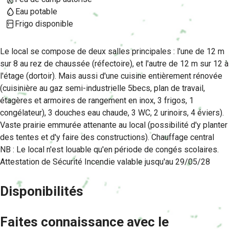
r
Eau potable
Frigo disponible
i
n
Le local se compose de deux salles principales : l'une de 12 m
sur 8 au rez de chaussée (réfectoire), et l'autre de 12 m sur 12 à
c
l'étage (dortoir). Mais aussi d'une cuisine entièrement rénovée
i
(cuisinière au gaz semi-industrielle 5becs, plan de travail,
étagères et armoires de rangement en inox, 3 frigos, 1
p
congélateur), 3 douches eau chaude, 3 WC, 2 urinoirs, 4 éviers).
a
Vaste prairie emmurée attenante au local (possibilité d'y planter
des tentes et d'y faire des constructions). Chauffage central
l
NB : Le local n'est louable qu'en période de congés scolaires.
e
Attestation de Sécurité Incendie valable jusqu'au 29/05/28
Disponibilités
Faites connaissance avec le