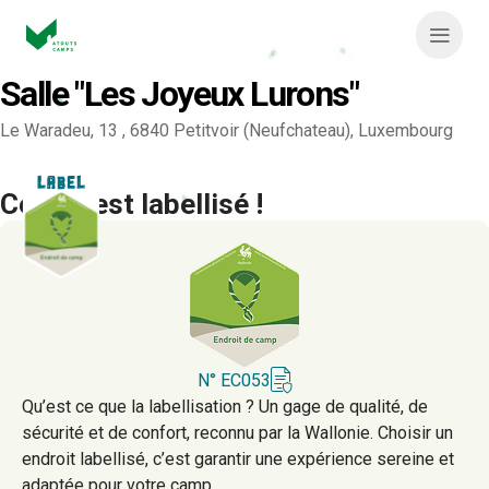
Aller
au
N
contenu
Salle "Les Joyeux Lurons"
a
v
Le Waradeu, 13 , 6840 Petitvoir (Neufchateau), Luxembourg
i
Ce lieu est labellisé !
g
a
t
i
o
N° EC053
Qu’est ce que la labellisation ? Un gage de qualité, de
n
sécurité et de confort, reconnu par la Wallonie. Choisir un
endroit labellisé, c’est garantir une expérience sereine et
p
adaptée pour votre camp.