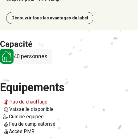
r
i
Découvrir tous les avantages du label
n
c
Capacité
i
40 personnes
p
a
Equipements
l
e
Pas de chauffage
Vaisselle disponible
Cuisine équipée
Feu de camp autorisé
Accès PMR